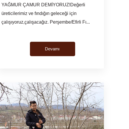
YAĞMUR ÇAMUR DEMİYORUZ!Değerli
üreticilerimiz ve fındığın geleceği için
çalışıyoruz,çalışacağız. Perşembe/Efirli Fı...
Devamı