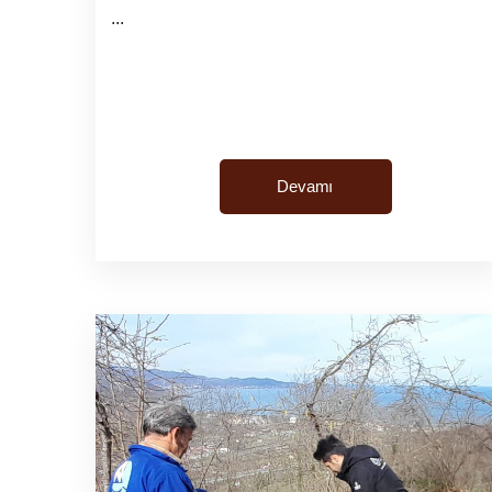
...
Devamı