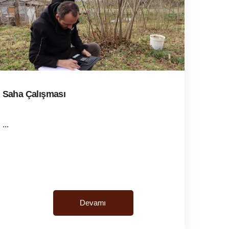
Saha Çalışması
...
Devamı