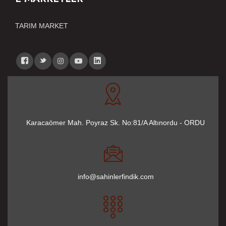
TARIM MARKET
Karacaömer Mah. Poyraz Sk. No:81/A Altınordu - ORDU
info@sahinlerfindik.com