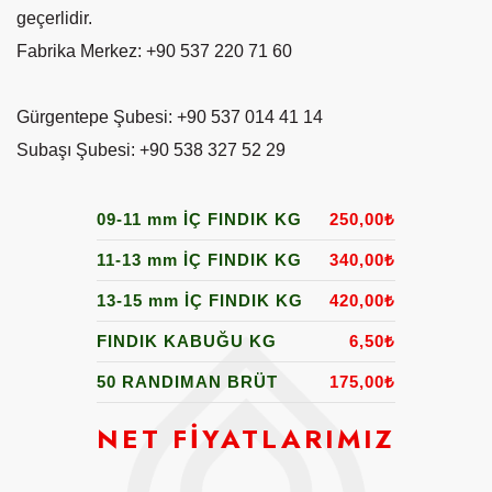
geçerlidir.
Fabrika Merkez:
+90
537 220 71 60
Gürgentepe Şubesi:
+90
537 014 41 14
Subaşı Şubesi: +90 538 327 52 29
09-11 mm İÇ FINDIK KG
250,00
₺
11-13 mm İÇ FINDIK KG
340,00
₺
13-15 mm İÇ FINDIK KG
420,00
₺
FINDIK KABUĞU KG
6,50
₺
50 RANDIMAN BRÜT
175,00
₺
NET FİYATLARIMIZ