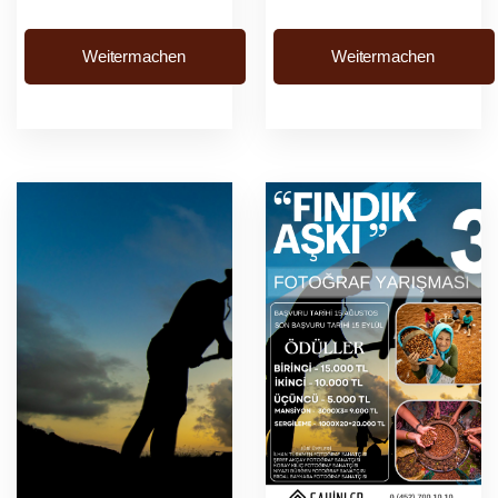
Cuma saat: 09:00-20:00
Weitermachen
Weitermachen
kayıt işlemleri
başlayacaktır.Kayıt
Adresi: Karaca&oum...