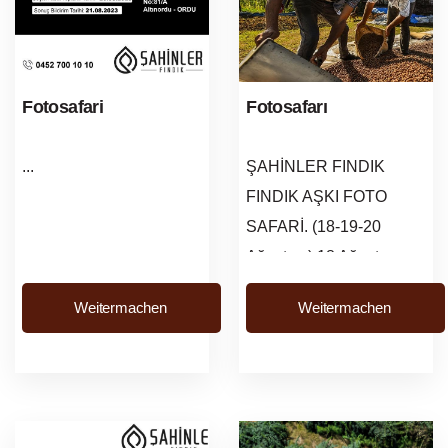
Fotosafari
Fotosafarı
...
ŞAHİNLER FINDIK
FINDIK AŞKI FOTO
SAFARİ. (18-19-20
Ağustos ) 18 Ağustos
Cuma saat: 09:00-20:00
Weitermachen
Weitermachen
kayıt işlemleri
başlayacaktır.Kayıt
Adresi: Karaca&oum...