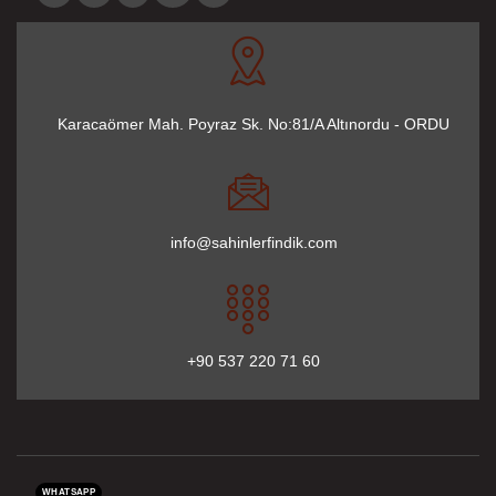
Karacaömer Mah. Poyraz Sk. No:81/A Altınordu - ORDU
info@sahinlerfindik.com
+90 537 220 71 60
WHATSAPP