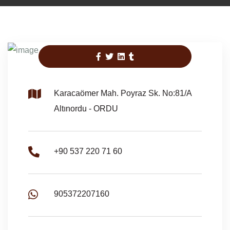
Karacaömer Mah. Poyraz Sk. No:81/A
Altınordu - ORDU
+90 537 220 71 60
905372207160