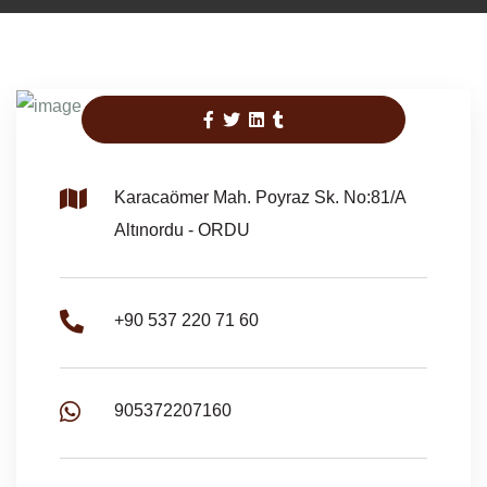
Karacaömer Mah. Poyraz Sk. No:81/A
Altınordu - ORDU
+90 537 220 71 60
905372207160