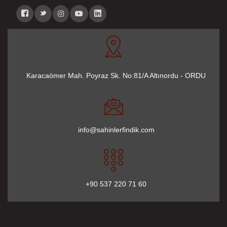
Karacaömer Mah. Poyraz Sk. No:81/A Altınordu - ORDU
info@sahinlerfindik.com
+90 537 220 71 60