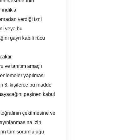
nin/eserlerinin
Fındık'a
onradan verdiği izni
ini veya bu
ını gayri kabili rücu
aktır.
u ve tanıtım amaçlı
düzenlemeler yapılması
in 3. kişilerce bu madde
lmayacağını peşinen kabul
toğrafının çekilmesine ve
yayınlanmasına izin
ların tüm sorumluluğu