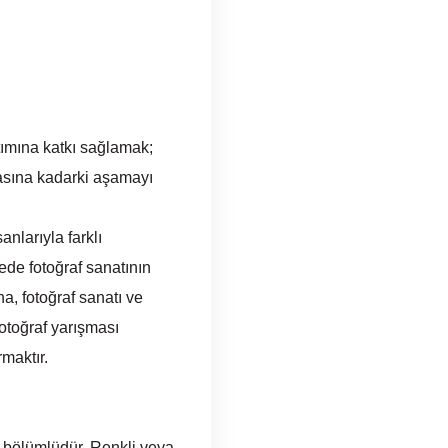
tımına katkı sağlamak;
masına kadarki aşamayı
nlarıyla farklı
ede fotoğraf sanatının
na, fotoğraf sanatı ve
fotoğraf yarışması
rmaktır.
k bölümlüdür. Renkli veya