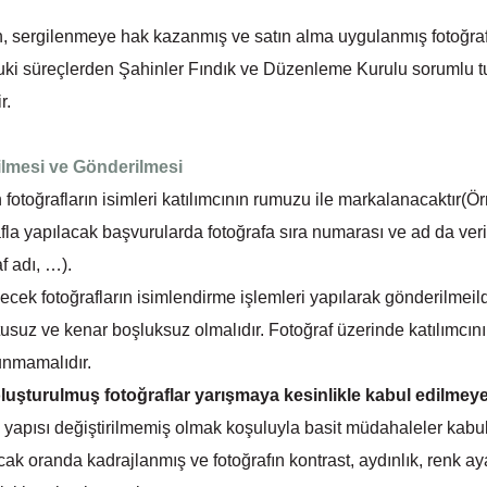
, sergilenmeye hak kazanmış ve satın alma uygulanmış fotoğraf
uki süreçlerden Şahinler Fındık ve Düzenleme Kurulu sorumlu 
r.
rilmesi ve Gönderilmesi
fotoğrafların isimleri katılımcının rumuzu ile markalanacaktır(Ö
la yapılacak başvurularda fotoğrafa sıra numarası ve ad da veri
f adı, …).
k fotoğrafların isimlendirme işlemleri yapılarak gönderilmeild
suz ve kenar boşluksuz olmalıdır. Fotoğraf üzerinde katılımcının 
lunmamalıdır.
oluşturulmuş fotoğraflar yarışmaya kesinlikle kabul edilmeye
apısı değiştirilmemiş olmak koşuluyla basit müdahaleler kabul e
ak oranda kadrajlanmış ve fotoğrafın kontrast, aydınlık, renk aya