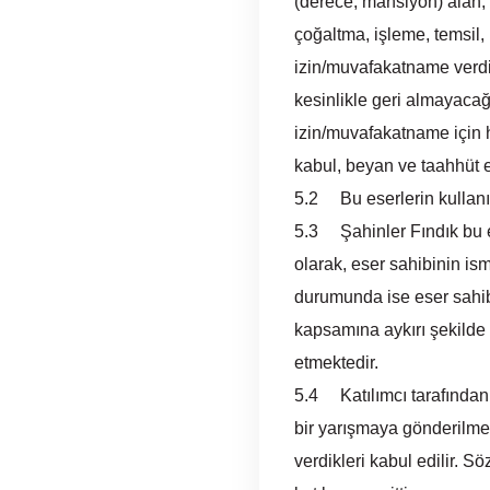
(derece, mansiyon) alan,
çoğaltma, işleme, temsil,
izin/muvafakatname verdiğ
kesinlikle geri almayacağ
izin/muvafakatname için h
kabul, beyan ve taahhüt 
5.2 Bu eserlerin kullanım
5.3 Şahinler Fındık bu es
olarak, eser sahibinin ism
durumunda ise eser sahibi
kapsamına aykırı şekilde
etmektedir.
5.4 Katılımcı tarafından 
bir yarışmaya gönderilmes
verdikleri kabul edilir. 