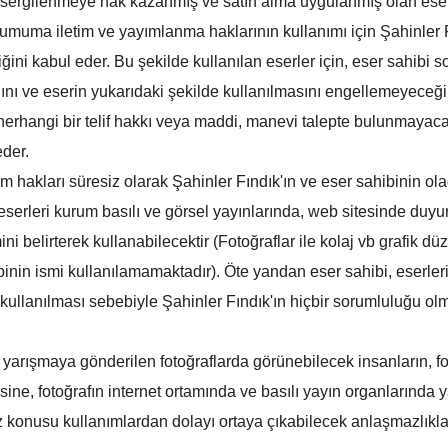
 sergilenmeye hak kazanmış ve satın alma uygulanmış olan eseri
 umuma iletim ve yayımlanma haklarının kullanımı için Şahinler 
ini kabul eder. Bu şekilde kullanılan eserler için, eser sahibi s
ını ve eserin yukarıdaki şekilde kullanılmasını engellemeyeceğ
erhangi bir telif hakkı veya maddi, manevi talepte bulunmayacağ
eder.
 hakları süresiz olarak Şahinler Fındık'ın ve eser sahibinin olac
erleri kurum basılı ve görsel yayınlarında, web sitesinde duyur
ini belirterek kullanabilecektir (Fotoğraflar ile kolaj vb grafik 
nin ismi kullanılamamaktadır). Öte yandan eser sahibi, eserler
 kullanılması sebebiyle Şahinler Fındık'ın hiçbir sorumluluğu o
yarışmaya gönderilen fotoğraflarda görünebilecek insanların, fo
ine, fotoğrafın internet ortamında ve basılı yayın organlarında 
Söz konusu kullanımlardan dolayı ortaya çıkabilecek anlaşmazlık