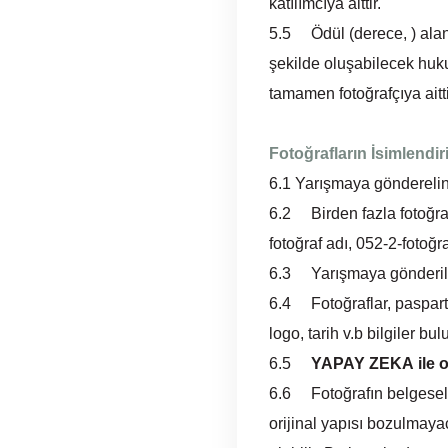
katılımcıya aittir.
5.5 Ödül (derece, ) alan
şekilde oluşabilecek huk
tamamen fotoğrafçıya aitti
Fotoğrafların İsimlendi
6.1 Yarışmaya gönderelin 
6.2 Birden fazla fotoğraf
fotoğraf adı, 052-2-fotoğra
6.3 Yarışmaya gönderilece
6.4 Fotoğraflar, paspartu
logo, tarih v.b bilgiler bu
6.5
YAPAY ZEKA
ile 
6.6 Fotoğrafın belgesel y
orijinal yapısı bozulmayac