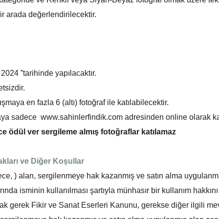
r arada değerlendirilecektir.
024 ”tarihinde yapılacaktır.
tsizdir.
maya en fazla 6 (altı) fotoğraf ile katılabilecektir.
maya sadece
www.sahinlerfindik.com
adresinden online olarak kat
 ödül ver sergileme almış fotoğraflar katılamaz
akları ve Diğer Koşullar
ece, ) alan, sergilenmeye hak kazanmış ve satın alma uygulanmış
arında isminin kullanılması şartıyla münhasır bir kullanım hakkın
arak gerek Fikir ve Sanat Eserleri Kanunu, gerekse diğer ilgili m