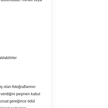
ılabilirler
 olan fotoğraflarının
ı verdiğini peşinen kabul
evzuat gereğince ödül