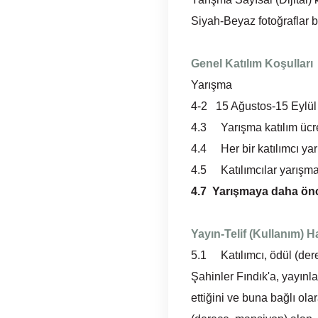
Siyah-Beyaz fotoğraflar bi
Genel Katılım Koşulları
Yarışma
4-2 15 Ağustos-15 Eylül 2
4.3 Yarışma katılım ücre
4.4 Her bir katılımcı yarış
4.5 Katılımcılar yarış
4.7 Yarışmaya daha önce
Yayın-Telif (Kullanım) H
5.1 Katılımcı, ödül (der
Şahinler Fındık'a, yayınl
ettiğini ve buna bağlı ol