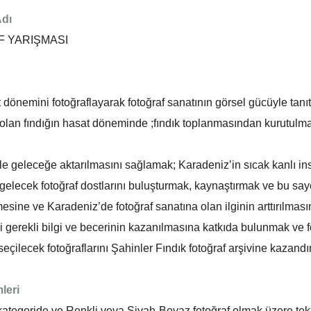
Adı
F YARIŞMASI
 dönemini fotoğraflayarak fotoğraf sanatının görsel gücüyle tanı
 olan fındığın hasat döneminde ;fındık toplanmasından kurutul
le geleceğe aktarılmasını sağlamak; Karadeniz’in sıcak kanlı insa
elecek fotoğraf dostlarını buluşturmak, kaynaştırmak ve bu say
lmesine ve Karadeniz’de fotoğraf sanatına olan ilginin arttırılması
lgili gerekli bilgi ve becerinin kazanılmasına katkıda bulunmak ve 
eçilecek fotoğraflarını Şahinler Fındık fotoğraf arşivine kazandı
leri
 kategoride ve Renkli veya Siyah-Beyaz fotoğraf olmak üzere te