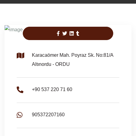
Karacaömer Mah. Poyraz Sk. No:81/A
Altınordu - ORDU
+90 537 220 71 60
905372207160