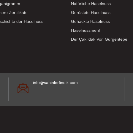
ganigramm
Natürliche Haselnuss
ere Zertifikate
Geröstete Haselnuss
schichte der Haselnuss
Gehackte Haselnuss
Haselnussmehl
Der Çakıldak Von Gürgentepe
info@sahinlerfindik.com