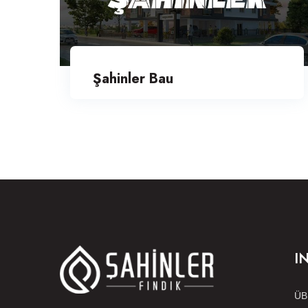
Şahinler Bau
I
ÜB